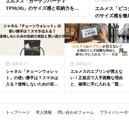
2026.02.17
エルメス「ガーデンパーティ
TPM(30)」のサイズ感と収納力を徹
エルメス「ピコタ
底検証！定価や廃盤の噂は？
のサイズ感を徹
や収納力、最新
2026.02.17
2026.02.17
シャネル「チェーンウォレッ
エルメスのエブリンが買えな
ト」の使い勝手は？スマホは
い！正規店で入手困難な理由
入る？後悔しないための収納
と、確実に手に入れる「賢
力検証と賢い選び方
い」方法
トップページ
求人情報
問い合わせフォーム
プライバシーポ