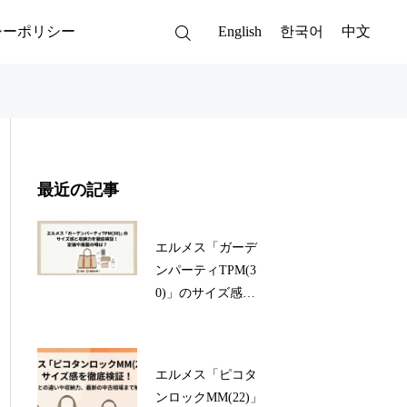
シーポリシー
English
한국어
中文
最近の記事
エルメス「ガーデ
ンパーティTPM(3
0)」のサイズ感と
収納力を徹底検
証！定価や廃盤の
噂は？
エルメス「ピコタ
ンロックMM(22)」