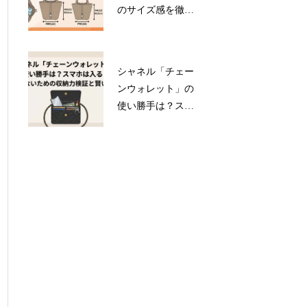
のサイズ感を徹底
検証！PMとの違い
や収納力、最新の
中古相場まで解説
シャネル「チェー
ンウォレット」の
使い勝手は？スマ
ホは入る？後悔し
ないための収納力
検証と賢い選び方