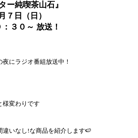
ター純喫茶山石』
月７日（日）
０：３０～ 放送！
の夜にラジオ番組放送中！
と様変わりです
違いなし!な商品を紹介します🍉