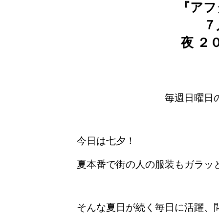
『アフ
７
夜 ２
毎週日曜日
今日は七夕！
夏本番で街の人の服装もガラッ
そんな夏日が続く毎日に活躍、間