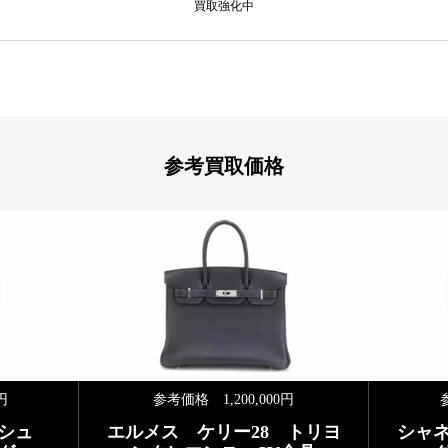
買取強化中
参考買取価格
円
参考価格 1,200,000円
ッシュ
エルメス ケリー28 トリヨ
シャ